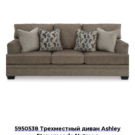
711 мм.
Две регулируемые полки в левом
отделении: 489 × 362 × 19 мм каждая.
Внутреннее правое отделение: 775 × 381 ×
711 мм.
Две регулируемые полки в правом
отделении: 895 × 362 × 19 мм каждая.
Требуется сборка.
Тумбу под телевизор Эшли Bolanburg можно
использовать как центральный элемент ТВ-
зоны в гостиной. Широкая столешница
подходит для телевизора и декоративных
аксессуаров, а регулируемые полки позволяют
разместить медиаплеер, игровую приставку,
аудиотехнику, книги и другие необходимые
вещи. Светлая состаренная отделка визуально
облегчает конструкцию, а контрастные серо-
коричневые элементы хорошо сочетаются с
интерьерами американского загородного
5950538 Трехместный диван Ashley
дома farmhouse, кантри и современной
классики.