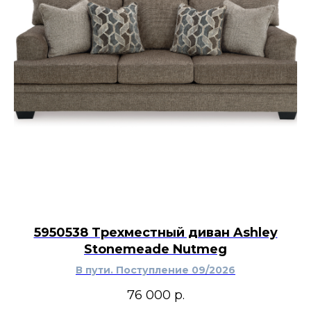
светлый букет. Оттенок слоновой кости
сочетается с натуральной древесиной,
прозрачным стеклом, светлой керамикой и
текстилем бежевой, серой или коричневой
гаммы. Цветочный декор можно использовать
в гостиной, спальне, столовой, прихожей или
кабинете.
5950538 Трехместный диван Ashley
Stonemeade Nutmeg
В пути. Поступление 09/2026
76 000
р.