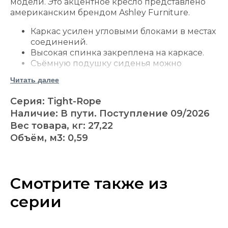
модели. Это акцентное кресло представлено
американским брендом Ashley Furniture.
Каркас усилен угловыми блоками в местах
соединений.
Высокая спинка закреплена на каркасе.
Съёмную подушку сиденья можно
переворачивать.
Читать далее
Наполнитель из пенополиуретана
дополнен слоем полиэфирного волокна.
Серия: Tight-Rope
Обивка выполнена из полиэстера.
Наличие: В пути. Поступление 09/2026
Спинка оформлена пуговичной стяжкой.
Вес товара, кг: 27,22
Нижняя часть кресла и подлокотники
Объём, м3: 0,59
украшены декоративными мебельными
гвоздиками.
Точёные ножки кресла имеют отделку под
тёмное дерево.
Смотрите также из
Платформенное основание обеспечивает
равномерную поддержку сиденья и
серии
помогает сохранять его форму.
Ширина сиденья между подлокотниками:
508 мм.