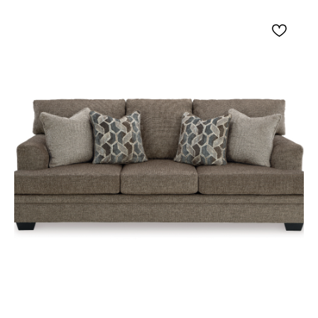
Глубина сиденья: 559 мм.
Высота сиденья: 457 мм.
Высота подлокотников: 622 мм.
Акцентное кресло Эшли Tight-Rope можно
разместить рядом с диваном, журнальным
столом, книжным шкафом или окном. Высокая
мягкая спинка и подлокотники подходят для
чтения и спокойного отдыха, а нейтральная
обивка позволяет сочетать кресло с бежевым,
серым, коричневым и синим текстилем.
Модель дополнит классический,
традиционный или американский интерьер.