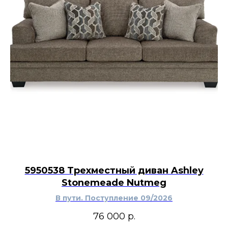
насадкой пылесоса и очищать пятна
локально.
Модель сочетается с современным,
американским, неоклассическим и
переходным интерьером.
Акцентное кресло Ashley Menga будет уместно
рядом с диваном в гостиной, возле туалетного
столика в спальне, у книжного шкафа в
кабинете или в уютном уголке для чтения.
Голубое кресло с подлокотниками хорошо
смотрится на фоне светлых стен, рядом с
мебелью из натурального дерева, серым или
бежевым текстилем и золотистыми деталями.
Выразительные ножки и мягкая округлая
форма позволяют использовать модель как
5950538 Трехместный диван Ashley
самостоятельный цветовой акцент, не
Stonemeade Nutmeg
перегружая пространство.
В пути. Поступление 09/2026
76 000
р.